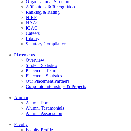
Organisational Structure
Affiliations & Recognition
Ranking & Rating
NIRF
NAAC
IQAC
Careers
Library
Statutory Compliance
Placements
Overview
Student Statistics
Placement Team
Placement Statistics
Our Placement Partners
Corporate Internships & Projects
Alumni
Alumni Portal
Alumni Testimonials
Alumni Association
Faculty
Faculty Profile