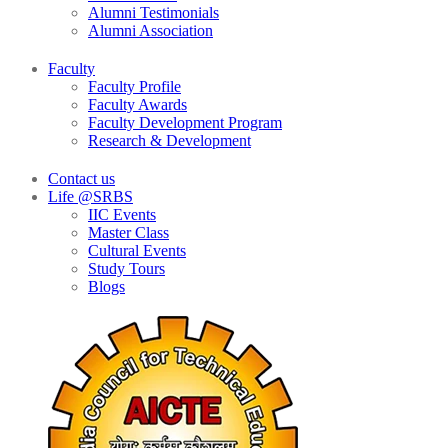
Alumni Testimonials
Alumni Association
Faculty
Faculty Profile
Faculty Awards
Faculty Development Program
Research & Development
Contact us
Life @SRBS
IIC Events
Master Class
Cultural Events
Study Tours
Blogs