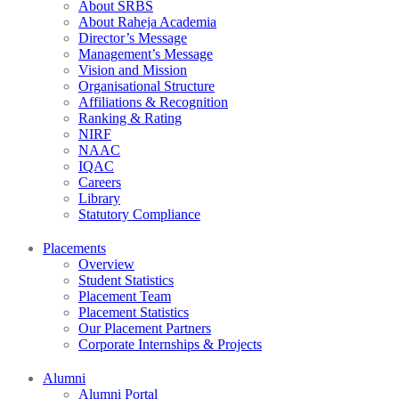
About SRBS
About Raheja Academia
Director’s Message
Management’s Message
Vision and Mission
Organisational Structure
Affiliations & Recognition
Ranking & Rating
NIRF
NAAC
IQAC
Careers
Library
Statutory Compliance
Placements
Overview
Student Statistics
Placement Team
Placement Statistics
Our Placement Partners
Corporate Internships & Projects
Alumni
Alumni Portal