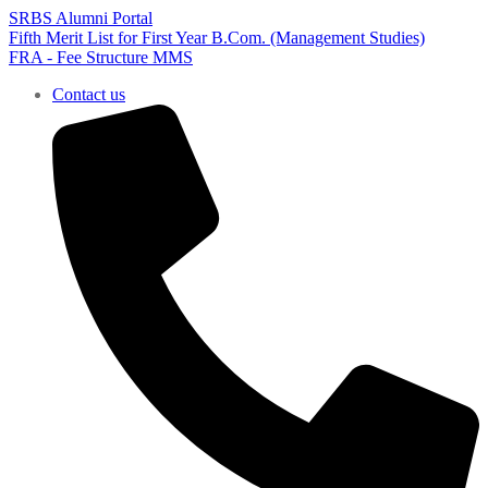
SRBS Alumni Portal
Fifth Merit List for First Year B.Com. (Management Studies)
FRA - Fee Structure MMS
Contact us