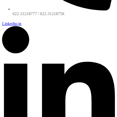
022-31218777 / 022-31218758
Linkedin-in