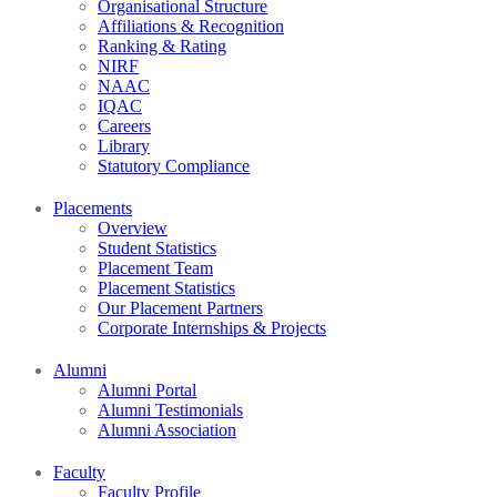
Organisational Structure
Affiliations & Recognition
Ranking & Rating
NIRF
NAAC
IQAC
Careers
Library
Statutory Compliance
Placements
Overview
Student Statistics
Placement Team
Placement Statistics
Our Placement Partners
Corporate Internships & Projects
Alumni
Alumni Portal
Alumni Testimonials
Alumni Association
Faculty
Faculty Profile