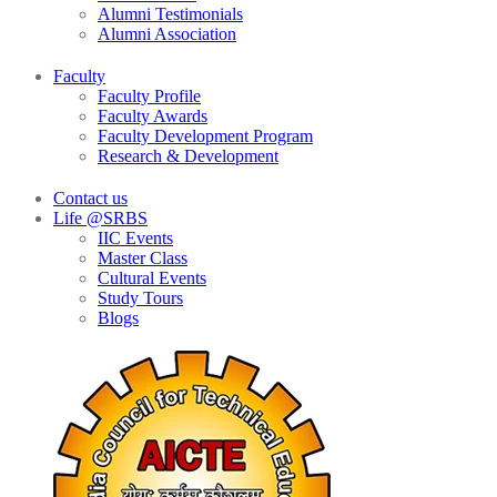
Alumni Testimonials
Alumni Association
Faculty
Faculty Profile
Faculty Awards
Faculty Development Program
Research & Development
Contact us
Life @SRBS
IIC Events
Master Class
Cultural Events
Study Tours
Blogs