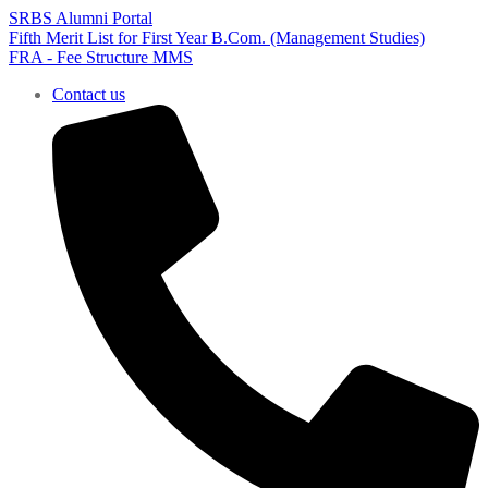
SRBS Alumni Portal
Fifth Merit List for First Year B.Com. (Management Studies)
FRA - Fee Structure MMS
Contact us