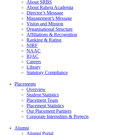
About SRBS
About Raheja Academia
Director’s Message
Management’s Message
Vision and Mission
Organisational Structure
Affiliations & Recognition
Ranking & Rating
NIRF
NAAC
IQAC
Careers
Library
Statutory Compliance
Placements
Overview
Student Statistics
Placement Team
Placement Statistics
Our Placement Partners
Corporate Internships & Projects
Alumni
Alumni Portal