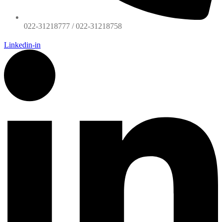
022-31218777 / 022-31218758
Linkedin-in