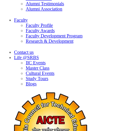
Alumni Testimonials
Alumni Association
Faculty
Faculty Profile
Faculty Awards
Faculty Development Program
Research & Development
Contact us
Life @SRBS
IIC Events
Master Class
Cultural Events
Study Tours
Blogs