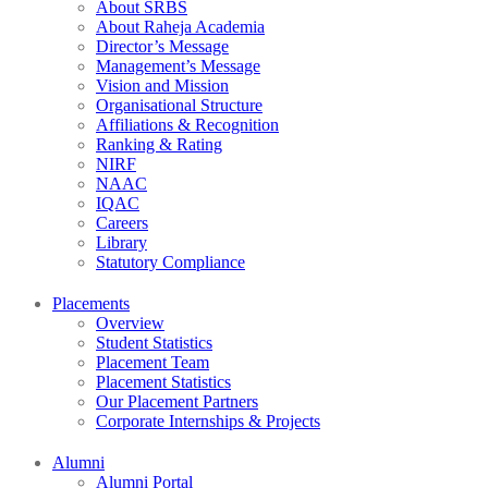
About SRBS
About Raheja Academia
Director’s Message
Management’s Message
Vision and Mission
Organisational Structure
Affiliations & Recognition
Ranking & Rating
NIRF
NAAC
IQAC
Careers
Library
Statutory Compliance
Placements
Overview
Student Statistics
Placement Team
Placement Statistics
Our Placement Partners
Corporate Internships & Projects
Alumni
Alumni Portal