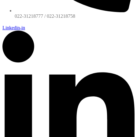
022-31218777 / 022-31218758
Linkedin-in