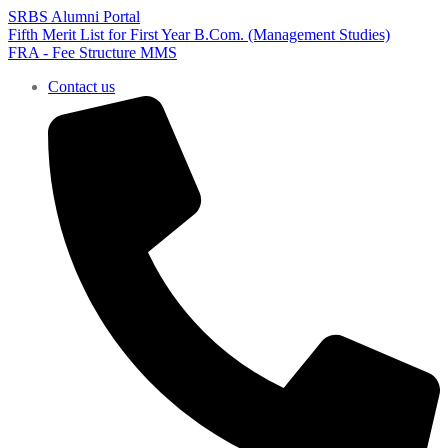
SRBS Alumni Portal
Fifth Merit List for First Year B.Com. (Management Studies)
FRA - Fee Structure MMS
Contact us