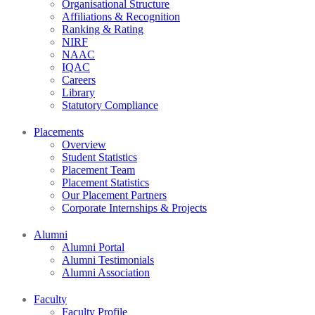
Organisational Structure
Affiliations & Recognition
Ranking & Rating
NIRF
NAAC
IQAC
Careers
Library
Statutory Compliance
Placements
Overview
Student Statistics
Placement Team
Placement Statistics
Our Placement Partners
Corporate Internships & Projects
Alumni
Alumni Portal
Alumni Testimonials
Alumni Association
Faculty
Faculty Profile