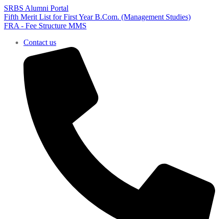
SRBS Alumni Portal
Fifth Merit List for First Year B.Com. (Management Studies)
FRA - Fee Structure MMS
Contact us