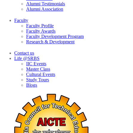
Alumni Testimonials
Alumni Association
Faculty
Faculty Profile
Faculty Awards
Faculty Development Program
Research & Development
Contact us
Life @SRBS
IIC Events
Master Class
Cultural Events
Study Tours
Blogs