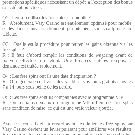
promotions spécifiques nécessitant un dépôt, à l’exception des bonus
sans dépôt ponctuels.
Q2 : Peut-on utiliser les free spins sur mobile ?
R : Absolument, Vasy Casino est entièrement optimisé pour mobile,
et les free spins fonctionnent parfaitement sur smartphone ou
tablette.
Q3 : Quelle est la procédure pour retirer les gains obtenus via les
free spins ?
R : Il faut d’abord remplir les conditions de wagering avant de
pouvoir effectuer un retrait. Une fois ces critères remplis, la
demande est traitée rapidement.
Q4 : Les free spins ont-ils une date d’expiration ?
R : Oui, généralement vous devez utiliser vos tours gratuits dans les
7 à 14 jours sous peine de les perdre.
Q5 : Les free spins sont-ils compatibles avec le programme VIP ?
R : Oui, certains niveaux du programme VIP offrent des free spins
sans condition de mise, ce qui est une vraie valeur ajoutée.
Avec ces conseils et un regard averti, exploiter les free spins sur
Vasy Casino devient un levier puissant pour améliorer vos résultats.
En maîtrisant les règles du jeu et en adoptant une stratégie réfléchie,