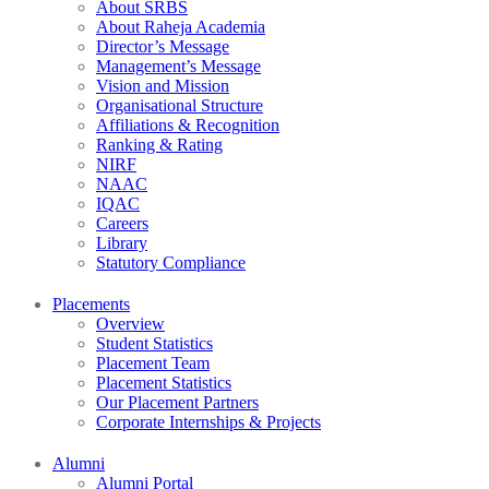
About SRBS
About Raheja Academia
Director’s Message
Management’s Message
Vision and Mission
Organisational Structure
Affiliations & Recognition
Ranking & Rating
NIRF
NAAC
IQAC
Careers
Library
Statutory Compliance
Placements
Overview
Student Statistics
Placement Team
Placement Statistics
Our Placement Partners
Corporate Internships & Projects
Alumni
Alumni Portal