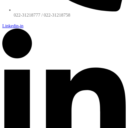
022-31218777 / 022-31218758
Linkedin-in