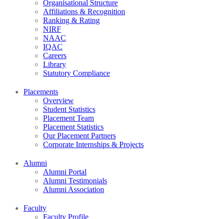
Organisational Structure
Affiliations & Recognition
Ranking & Rating
NIRF
NAAC
IQAC
Careers
Library
Statutory Compliance
Placements
Overview
Student Statistics
Placement Team
Placement Statistics
Our Placement Partners
Corporate Internships & Projects
Alumni
Alumni Portal
Alumni Testimonials
Alumni Association
Faculty
Faculty Profile