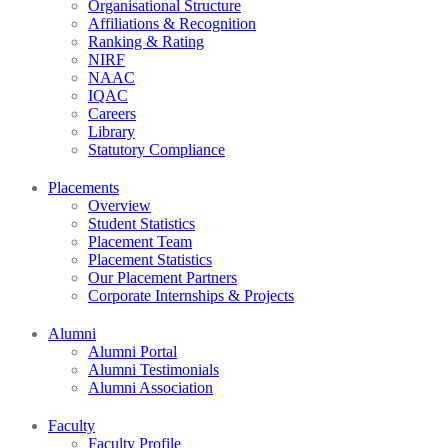
Organisational Structure
Affiliations & Recognition
Ranking & Rating
NIRF
NAAC
IQAC
Careers
Library
Statutory Compliance
Placements
Overview
Student Statistics
Placement Team
Placement Statistics
Our Placement Partners
Corporate Internships & Projects
Alumni
Alumni Portal
Alumni Testimonials
Alumni Association
Faculty
Faculty Profile