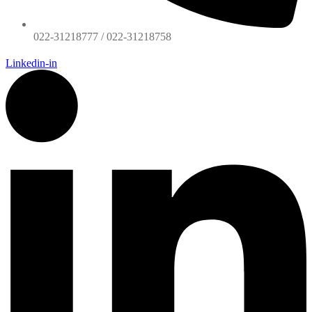
022-31218777 / 022-31218758
Linkedin-in