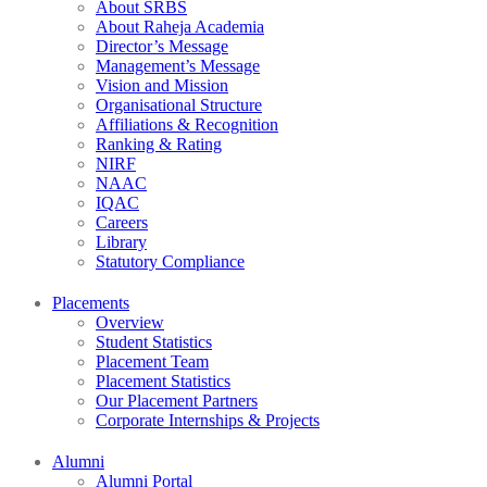
About SRBS
About Raheja Academia
Director’s Message
Management’s Message
Vision and Mission
Organisational Structure
Affiliations & Recognition
Ranking & Rating
NIRF
NAAC
IQAC
Careers
Library
Statutory Compliance
Placements
Overview
Student Statistics
Placement Team
Placement Statistics
Our Placement Partners
Corporate Internships & Projects
Alumni
Alumni Portal