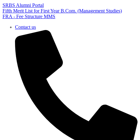
SRBS Alumni Portal
Fifth Merit List for First Year B.Com. (Management Studies)
FRA - Fee Structure MMS
Contact us